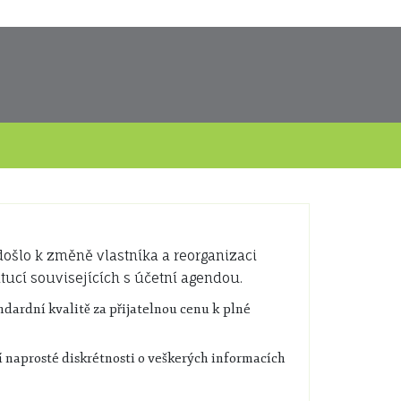
došlo k změně vlastníka a reorganizaci
titucí souvisejících s účetní agendou.
ardní kvalitě za přijatelnou cenu k plné
 naprosté diskrétnosti o veškerých informacích