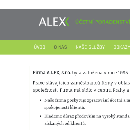
Skip
to
content
ÚVOD
O NÁS
NAŠE SLUŽBY
ODKAZ
Firma A.L.EX, s.r.o.
byla založena v roce 1995.
Praxe stávajících zaměstnanců firmy v oblast
společnosti. Firma má sídlo v centru Prahy a
Naše firma poskytuje zpracování účetní a m
spokojenosti klientů.
Klademe důraz především na vysoký standar
získaných od klientů.